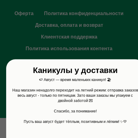
Оферта
Политика конфиденциальности
Доставка, оплата и возврат
Клиентская поддержка
Политика использования контента
Каникулы у доставки
© ИП Хафизова-Мужицкая Татьяна Владимировна. ИНН 772509051125
ОГРНИП 306770000556080.
🍉 Август — время маленьких каникул! 🏖️
Все права защищены. Перепечатка и цитирование материалов
запрещены. По всем вопросам пишите на
pochta@tak.academy
Наш магазин ненадолго переходит на летний режим: отправка заказов
весь август - только
по пятницам.
Зато ваши заказы мы упакуем с
двойной заботой 💌
Спасибо, за понимание!
Пусть ваш август будет тёплым, позитивным и лёгким! ✨💛