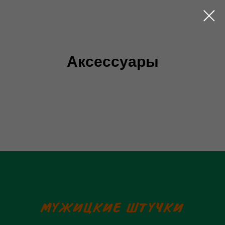
Аксессуары
со
смыслом
Аксессуары
—
авторские
подарки
и
полезные
вещи