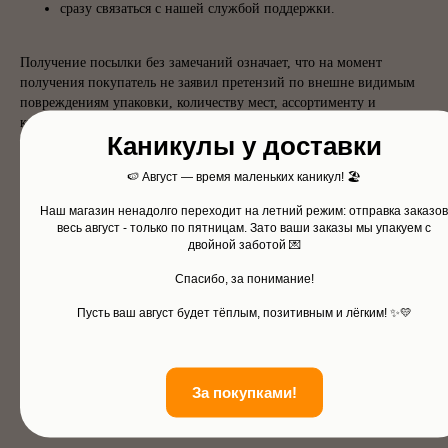
сразу связаться с нашей службой поддержки.
Получение посылки без замечаний означает, что на момент
получения покупатель не заявил претензий по внешне видимым
повреждениям упаковки, количеству мест, ассортименту и
комплектности.
Каникулы у доставки
Это не лишает покупателя права обратиться в магазин по скрытым
🍉 Август — время маленьких каникул! 🏖️
недостаткам, производственному браку или иным недостаткам,
которые невозможно было обнаружить при обычной проверке
Наш магазин ненадолго переходит на летний режим: отправка заказов
посылки при получении.
весь август - только
по пятницам.
Зато ваши заказы мы упакуем с
двойной заботой 💌
*WhatsApp принадлежит компании Meta Platforms Inc.,
Спасибо, за понимание!
деятельность которой признана экстремистской и запрещена на
территории Российской Федерации.
Пусть ваш август будет тёплым, позитивным и лёгким! ✨💛
За покупками!