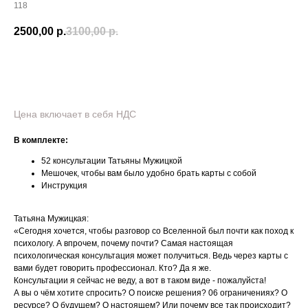
118
2500,00
р.
3100,00
р.
В корзину
Цена включает в себя НДС
В комплекте:
52 консультации Татьяны Мужицкой
Мешочек, чтобы вам было удобно брать карты с собой
Инструкция
Татьяна Мужицкая:
«Сегодня хочется, чтобы разговор со Вселенной был почти как поход к
психологу. А впрочем, почему почти? Самая настоящая
психологическая консультация может получиться. Ведь через карты с
вами будет говорить профессионал. Кто? Да я же.
Консультации я сейчас не веду, а вот в таком виде - пожалуйста!
А вы о чём хотите спросить? О поиске решения? 06 ограничениях? О
ресурсе? О будущем? О настоящем? Или почему все так происходит?