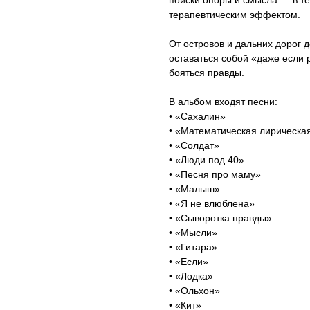
поиски опоры и смысла — в тё
терапевтическим эффектом.
От островов и дальних дорог д
оставаться собой «даже если 
бояться правды.
В альбом входят песни:
• «Сахалин»
• «Математическая лирическа
• «Солдат»
• «Люди под 40»
• «Песня про маму»
• «Малыш»
• «Я не влюблена»
• «Сыворотка правды»
• «Мысли»
• «Гитара»
• «Если»
• «Лодка»
• «Ольхон»
• «Кит»