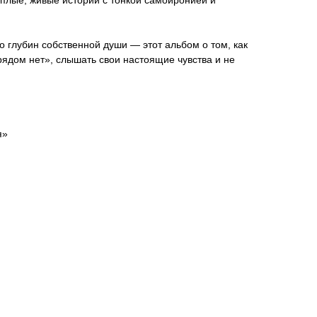
плые, живые истории с тонкой самоиронией и
о глубин собственной души — этот альбом о том, как
рядом нет», слышать свои настоящие чувства и не
я»