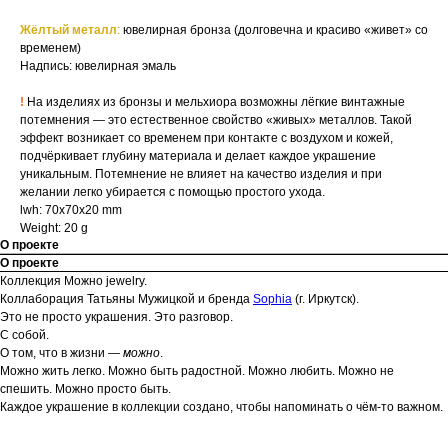
Жёлтый металл
:
ювелирная бронза (долговечна и красиво «живет» со
временем)
Надпись: ювелирная эмаль
!
На изделиях из бронзы и мельхиора возможны лёгкие винтажные
потемнения — это естественное свойство «живых» металлов. Такой
эффект возникает со временем при контакте с воздухом и кожей,
подчёркивает глубину материала и делает каждое украшение
уникальным. Потемнение не влияет на качество изделия и при
желании легко убирается с помощью простого ухода.
lwh: 70x70x20 mm
Weight: 20 g
О проекте
О проекте
Коллекция Можно jewelry.
Коллаборация Татьяны Мужицкой и бренда
Sophia
(г. Иркутск).
Это не просто украшения. Это разговор.
С собой.
О том, что в жизни —
можно
.
Можно жить легко. Можно быть радостной. Можно любить. Можно не
спешить. Можно просто быть.
Каждое украшение в коллекции создано, чтобы напоминать о чём-то важном.