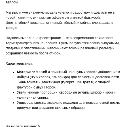
теплом.
Мы взяли уже знакомую модель «Легко и радостно» и сделали её в
новой ткани — с винтажным эффектом и мягкой фактурой.
Цвет: глубокий шоколад, стильный, тёплый, и сейчас очень даже в
тренде.
Надпись выполнена флекстраном — это современная технология
термотрансферного нанесения. Буквы получаются слегка выпуклыми,
гладкими и эластичными, напоминают тонкий резиновый рельеф и
сохраняют чёткость после стирок.
Характеристики:
Материал:
Мягкий и приятный на ощупь хлопок с добавлением
лайкры (95% хлопок, 5% лайкра) для легкости и долговечности.
Ткань тонкая и эластичная (кулирка, 190 гр/кв.м) с гладкой
фактурой с двух сторон.
Увеличенные пропорции: свободные рукава, широкий крой и
удлиненная спинка.
Универсальность: идеально подходит для повседневной носки,
прогулок или создания стильных образов.
На модели размер: M