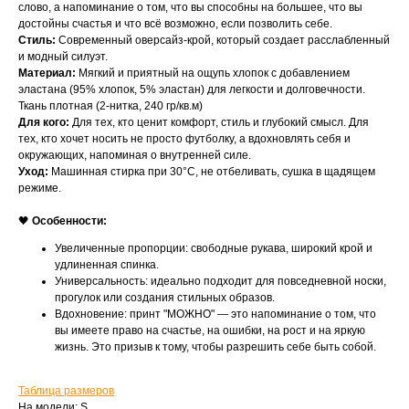
слово, а напоминание о том, что вы способны на большее, что вы
достойны счастья и что всё возможно, если позволить себе.
Стиль:
Современный оверсайз-крой, который создает расслабленный
и модный силуэт.
Материал:
Мягкий и приятный на ощупь хлопок с добавлением
эластана (95% хлопок, 5% эластан) для легкости и долговечности.
Ткань плотная (2-нитка, 240 гр/кв.м)
Для кого:
Для тех, кто ценит комфорт, стиль и глубокий смысл. Для
тех, кто хочет носить не просто футболку, а вдохновлять себя и
окружающих, напоминая о внутренней силе.
Уход:
Машинная стирка при 30°C, не отбеливать, сушка в щадящем
режиме.
🖤
Особенности:
Увеличенные пропорции: свободные рукава, широкий крой и
удлиненная спинка.
Универсальность: идеально подходит для повседневной носки,
прогулок или создания стильных образов.
Вдохновение: принт "МОЖНО" — это напоминание о том, что
вы имеете право на счастье, на ошибки, на рост и на яркую
жизнь. Это призыв к тому, чтобы разрешить себе быть собой.
Таблица размеров
На модели: S