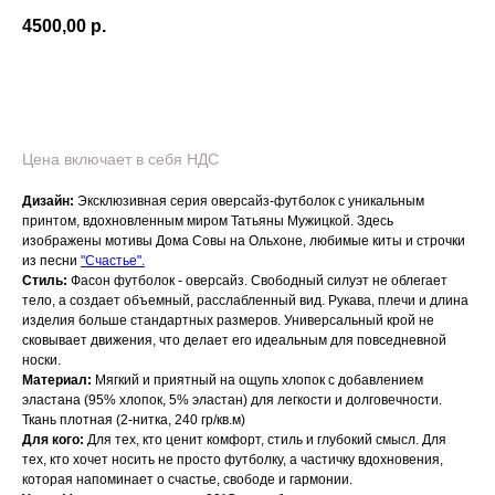
4500,00
р.
В корзину
Цена включает в себя НДС
Дизайн:
Эксклюзивная серия оверсайз-футболок с уникальным
принтом, вдохновленным миром Татьяны Мужицкой. Здесь
изображены мотивы Дома Совы на Ольхоне, любимые киты и строчки
из песни
"Счастье".
Стиль:
Фасон футболок - оверсайз. Свободный силуэт не облегает
тело, а создает объемный, расслабленный вид. Рукава, плечи и длина
изделия больше стандартных размеров. Универсальный крой не
сковывает движения, что делает его идеальным для повседневной
носки.
Материал:
Мягкий и приятный на ощупь хлопок с добавлением
эластана (95% хлопок, 5% эластан) для легкости и долговечности.
Ткань плотная (2-нитка, 240 гр/кв.м)
Для кого:
Для тех, кто ценит комфорт, стиль и глубокий смысл. Для
тех, кто хочет носить не просто футболку, а частичку вдохновения,
которая напоминает о счастье, свободе и гармонии.