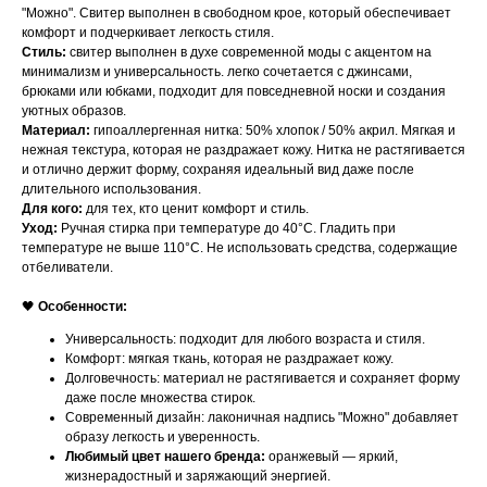
"Можно". Свитер выполнен в свободном крое, который обеспечивает
комфорт и подчеркивает легкость стиля.
Стиль:
свитер выполнен в духе современной моды с акцентом на
минимализм и универсальность. легко сочетается с джинсами,
брюками или юбками, подходит для повседневной носки и создания
уютных образов.
Материал:
гипоаллергенная нитка: 50% хлопок / 50% акрил. Мягкая и
нежная текстура, которая не раздражает кожу. Нитка не растягивается
и отлично держит форму, сохраняя идеальный вид даже после
длительного использования.
Для кого:
для тех, кто ценит комфорт и стиль.
Уход:
Ручная стирка при температуре до 40°C. Гладить при
температуре не выше 110°C. Не использовать средства, содержащие
отбеливатели.
🖤
Особенности:
Универсальность: подходит для любого возраста и стиля.
Комфорт: мягкая ткань, которая не раздражает кожу.
Долговечность: материал не растягивается и сохраняет форму
даже после множества стирок.
Современный дизайн: лаконичная надпись "Можно" добавляет
образу легкость и уверенность.
Любимый цвет нашего бренда:
оранжевый — яркий,
жизнерадостный и заряжающий энергией.