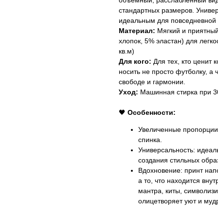
объемный, расслабленный вид
стандартных размеров. Универ
идеальным для повседневной 
Материал:
Мягкий и приятный
хлопок, 5% эластан) для легкос
кв.м)
Для кого:
Для тех, кто ценит 
носить не просто футболку, а 
свободе и гармонии.
Уход:
Машинная стирка при 30
🖤
Особенности:
Увеличенные пропорции:
спинка.
Универсальность: идеал
создания стильных обра
Вдохновение: принт напо
а то, что находится внут
мантра, киты, символиз
олицетворяет уют и муд