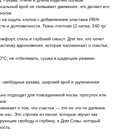
. Рукава, плечи и длина изделия больше
сальный крой не сковывает движения, что делает его
носки.
 на ощупь хлопок с добавлением эластана (95%
ти и долговечности. Ткань плотная (2-нитка, 240 гр/
комфорт, стиль и глубокий смысл. Для тех, кто хочет
частичку вдохновения, которая напоминает о счастье,
°C, не отбеливать, сушка в щадящем режиме.
 свободные рукава, широкий крой и удлиненная
ьно подходит для повседневной носки, прогулок или
зов.
минает о том, что счастье — это не что-то далекое,
ри нас. Это строчки из песни, которые звучат как
ирующие свободу и глубину, и Дом Совы, который
рость.