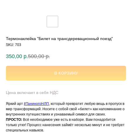
Термонаклейка "Билет на трансдеревационный поезд"
SKU:
703
350,00
р.
500,00
р.
В КОРЗИНУ
Цена включает в себя НДС
Яркий арт
#ТаниногоНЛП
, который превратит любую вещь в пропуск в
мир трансформаций. Носите с собой свой «билет» как напоминание о
внутренних путешествиях и узнаваемый символ для своих.
ПРОСТО:
Всё необходимое уже есть в наборе. Вам понадобится
только утюг! Процесс нанесения займёт несколько минут и не требует
специальных навыков.