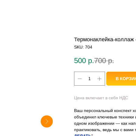
Термонаклейка-коллаж
SKU:
704
500
р.
700
р.
В КОРЗИ
Цена включает в себя НДС
Ваш персональный конспект х
объединил ключевые техники и
одном изображении — как нап
практиковать, ведь мы с вами т