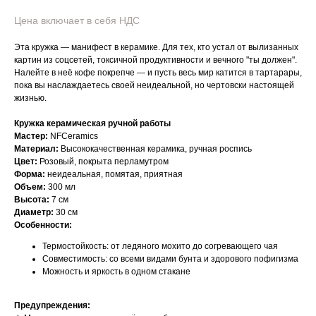
Цена включает в себя НДС
Эта кружка — манифест в керамике. Для тех, кто устал от вылизанных
картин из соцсетей, токсичной продуктивности и вечного "ты должен".
Налейте в неё кофе покрепче — и пусть весь мир катится в тартарары,
пока вы наслаждаетесь своей неидеальной, но чертовски настоящей
жизнью.
Кружка керамическая ручной работы
Мастер:
NFCeramics
Материал:
Высококачественная керамика, ручная роспись
Цвет:
Розовый, покрыта перламутром
Форма:
неидеальная, помятая, приятная
Объем:
300 мл
Высота:
7 см
Диаметр:
30 см
Особенности:
Термостойкость: от ледяного мохито до согревающего чая
Совместимость: со всеми видами бунта и здорового пофигизма
Можность и яркость в одном стакане
Предупреждения: