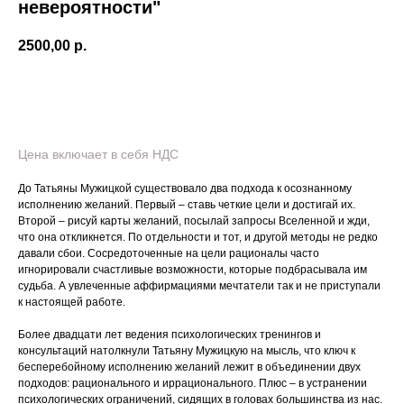
невероятности"
2500,00
р.
В корзину
Цена включает в себя НДС
До Татьяны Мужицкой существовало два подхода к осознанному
исполнению желаний. Первый – ставь четкие цели и достигай их.
Второй – рисуй карты желаний, посылай запросы Вселенной и жди,
что она откликнется. По отдельности и тот, и другой методы не редко
давали сбои. Сосредоточенные на цели рационалы часто
игнорировали счастливые возможности, которые подбрасывала им
судьба. А увлеченные аффирмациями мечтатели так и не приступали
к настоящей работе.
Более двадцати лет ведения психологических тренингов и
консультаций натолкнули Татьяну Мужицкую на мысль, что ключ к
бесперебойному исполнению желаний лежит в объединении двух
подходов: рационального и иррационального. Плюс – в устранении
психологических ограничений, сидящих в головах большинства из нас.