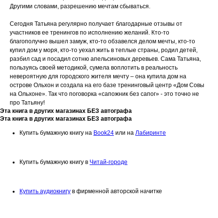
Другими словами, разрешению мечтам сбываться.
Сегодня Татьяна регулярно получает благодарные отзывы от
участников ее тренингов по исполнению желаний. Кто-то
благополучно вышел замуж, кто-то обзавелся делом мечты, кто-то
купил дом у моря, кто-то уехал жить в теплые страны, родил детей,
разбил сад и посадил сотню апельсиновых деревьев. Сама Татьяна,
пользуясь своей методикой, сумела воплотить в реальность
невероятную для городского жителя мечту – она купила дом на
острове Ольхон и создала на его базе тренинговый центр «Дом Совы
на Ольхоне». Так что поговорка «сапожник без сапог» - это точно не
про Татьяну!
Эта книга в других магазинах БЕЗ автографа
Эта книга в других магазинах БЕЗ автографа
Купить бумажную книгу на
Book24
или на
Лабиринте
Купить бумажную книгу в
Читай-городе
Купить аудиокнигу
в фирменной авторской начитке